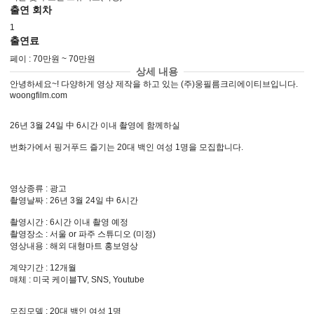
출연 회차
1
출연료
페이 : 70만원 ~ 70만원
상세 내용
안녕하세요~! 다양하게 영상 제작을 하고 있는 (주)웅필름크리에이티브입니다.

woongfilm.com

26년 3월 24일 中 6시간 이내 촬영에 함께하실

번화가에서 핑거푸드 즐기는 20대 백인 여성 1명을 모집합니다.

영상종류 : 광고

촬영날짜 : 26년 3월 24일 中 6시간

촬영시간 : 6시간 이내 촬영 예정

촬영장소 : 서울 or 파주 스튜디오 (미정)

영상내용 : 해외 대형마트 홍보영상

계약기간 : 12개월

매체 : 미국 케이블TV, SNS, Youtube

모집모델 : 20대 백인 여성 1명
