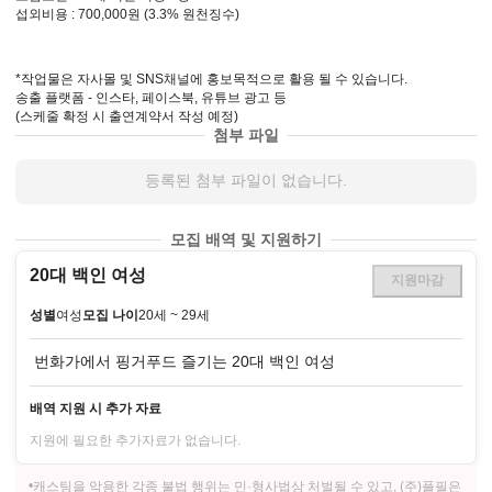
섭외비용 : 700,000원 (3.3% 원천징수)

*작업물은 자사몰 및 SNS채널에 홍보목적으로 활용 될 수 있습니다.

송출 플랫폼 - 인스타, 페이스북, 유튜브 광고 등

(스케줄 확정 시 출연계약서 작성 예정)
첨부 파일
등록된 첨부 파일이 없습니다.
모집 배역 및 지원하기
20대 백인 여성
지원마감
성별
여성
모집 나이
20세 ~ 29세
 번화가에서 핑거푸드 즐기는 20대 백인 여성
배역 지원 시 추가 자료
지원에 필요한 추가자료가 없습니다.
•
캐스팅을 악용한 각종 불법 행위는 민·형사법상 처벌될 수 있고, (주)플필은 